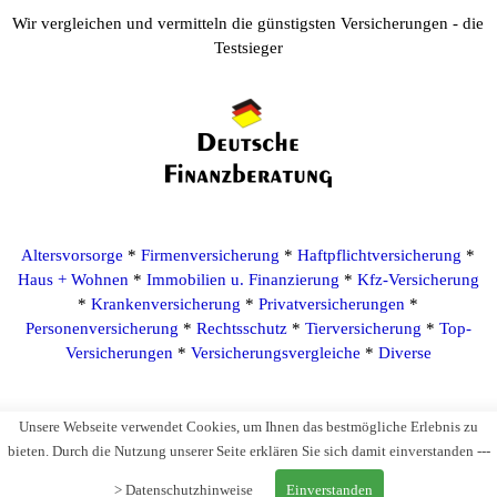
Wir vergleichen und vermitteln die günstigsten Versicherungen - die
Testsieger
Altersvorsorge
*
Firmenversicherung
*
Haftpflichtversicherung
*
Haus + Wohnen
*
Immobilien u. Finanzierung
*
Kfz-Versicherung
*
Krankenversicherung
*
Privatversicherungen
*
Personenversicherung
*
Rechtsschutz
*
Tierversicherung
*
Top-
Versicherungen
*
Versicherungsvergleiche
*
Diverse
Vergleichsportal für Versicherungen seit 1991
Unsere Webseite verwendet Cookies, um Ihnen das bestmögliche Erlebnis zu
bieten. Durch die Nutzung unserer Seite erklären Sie sich damit einverstanden ---
Deutsche Finanzberatung GmbH
>
Datenschutzhinweise
Einverstanden